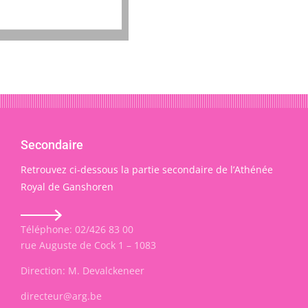
Secondaire
Retrouvez ci-dessous la partie secondaire de l’Athénée
Royal de Ganshoren
Téléphone: 02/426 83 00
rue Auguste de Cock 1 – 1083
Direction: M. Devalckeneer
directeur@arg.be