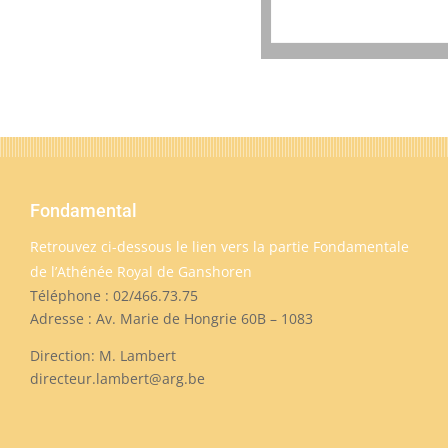
Fondamental
Retrouvez ci-dessous le lien vers la partie Fondamentale
de l’Athénée Royal de Ganshoren
Téléphone : 02/466.73.75
Adresse : Av. Marie de Hongrie 60B – 1083
Direction: M. Lambert
directeur.lambert@arg.be